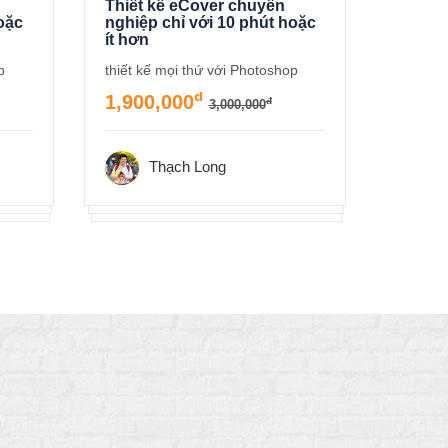
Thiết kế eCover chuyên
Thiết 
oặc
nghiệp chỉ với 10 phút hoặc
nghiệp
ít hơn
ít hơn
p
thiết kế mọi thứ với Photoshop
thiết k
đ
1,900,000
1,900
đ
3,000,000
Thạch Long