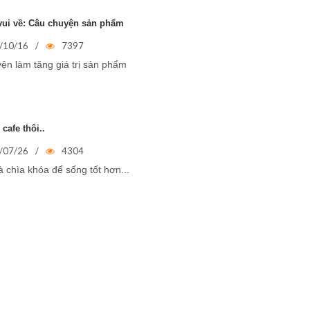
 vui về: Câu chuyện sản phẩm
/10/16
/
7397
ện làm tăng giá trị sản phẩm
 cafe thôi..
/07/26
/
4304
à chìa khóa để sống tốt hơn...