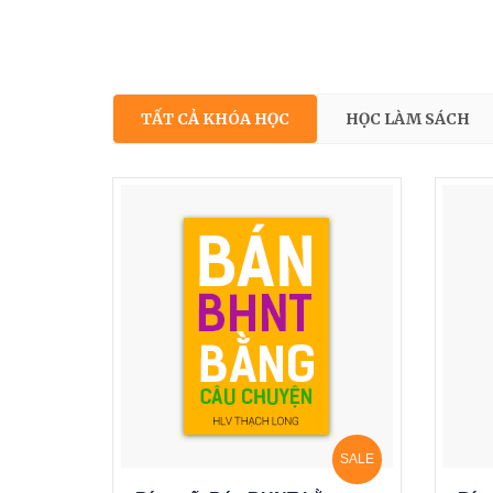
TẤT CẢ KHÓA HỌC
HỌC LÀM SÁCH
SALE
SALE