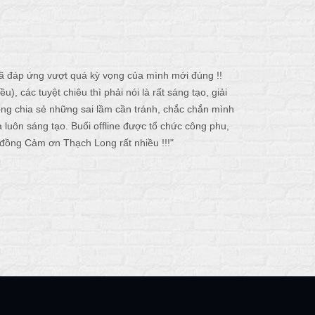
 đã đáp ứng vượt quá kỳ vọng của mình mới đúng !!
), các tuyệt chiêu thì phải nói là rất sáng tạo, giải
g chia sẻ những sai lầm cần tránh, chắc chắn mình
à luôn sáng tạo. Buổi offline được tổ chức công phu,
 đồng Cảm ơn Thạch Long rất nhiều !!!"