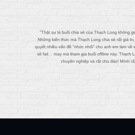
"Thật sự là buổi chia sẻ của Thạch Long không gi
Những kiến thức mà Thạch Long chia sẻ rất giá trị, t
quyết nhiều vấn đề “nhức nhối” cho anh em làm về
sẽ fail… may mà tham gia buổi offline này. Thạch Lo
chuyên nghiệp và rất chu đáo! Mình rấ