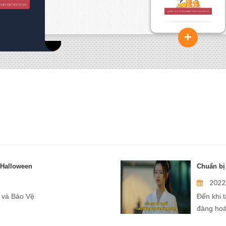
Liên hệ
L
+
 Halloween
Chuẩn bị 
2022
 và Bảo Vệ
Đến khi 
đàng hoà