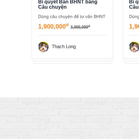
g
Bí quyết Bán BHNT bằng
Bí 
Câu chuyện
Câu
Dùng câu chuyện để tư vấn BHNT
Dùng
đ
1,900,000
1,9
đ
3,000,000
Thạch Long