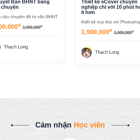
quyết Bán BHNT bằng
Thiết kế eCover chuyên
 chuyện
nghiệp chỉ với 10 phút h
ít hơn
 câu chuyện để tư vấn BHNT
thiết kế mọi thứ với Photosho
đ
00,000
đ
3,000,000
đ
1,900,000
đ
3,000,000
Thạch Long
Thạch Long
Cảm nhận
Học viên